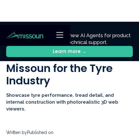
NEW
Ennik.ai
Discover
: Our new AI Agents for product
discovery, sales, and technical support.
All Posts
Learn more →
Missoun for the Tyre
Industry
Showcase tyre performance, tread detail, and
internal construction with photorealistic 3D web
viewers.
Written by
Published on